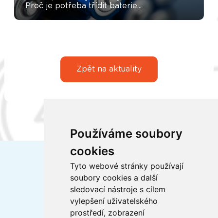
Proč je potřeba třídit baterie...
Zpět na aktuality
Používáme soubory
cookies
Tyto webové stránky používají
soubory cookies a další
sledovací nástroje s cílem
vylepšení uživatelského
Certifikáty ISO
prostředí, zobrazení