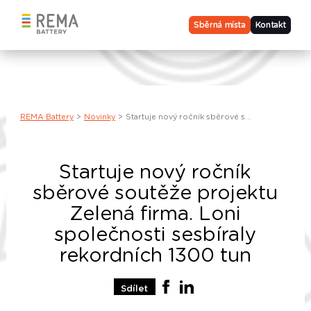
Sběrná místa
Kontakt
REMA Battery
>
Novinky
>
Startuje nový ročník sběrové s...
Startuje nový ročník
sběrové soutěže projektu
Zelená firma. Loni
společnosti sesbíraly
rekordních 1300 tun
Sdílet