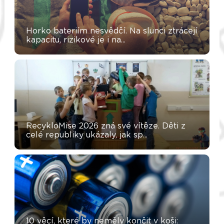
Horko bateriím nesvědčí. Na slunci ztrácejí
kapacitu, rizikové je i na...
RecykloMise 2026 zná své vítěze. Děti z
celé republiky ukázaly, jak sp...
10 věcí, které by neměly končit v koši: