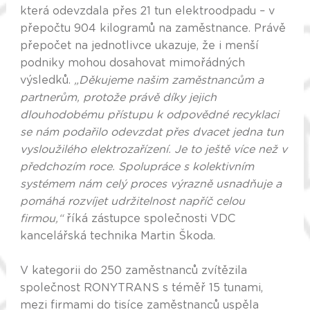
která odevzdala přes 21 tun elektroodpadu – v
přepočtu 904 kilogramů na zaměstnance. Právě
přepočet na jednotlivce ukazuje, že i menší
podniky mohou dosahovat mimořádných
výsledků.
„Děkujeme našim zaměstnancům a
partnerům, protože právě díky jejich
dlouhodobému přístupu k odpovědné recyklaci
se nám podařilo odevzdat přes dvacet jedna tun
vysloužilého elektrozařízení. Je to ještě více než v
předchozím roce. Spolupráce s kolektivním
systémem nám celý proces výrazně usnadňuje a
pomáhá rozvíjet udržitelnost napříč celou
firmou,“
říká zástupce společnosti VDC
kancelářská technika Martin Škoda.
V kategorii do 250 zaměstnanců zvítězila
společnost RONYTRANS s téměř 15 tunami,
mezi firmami do tisíce zaměstnanců uspěla