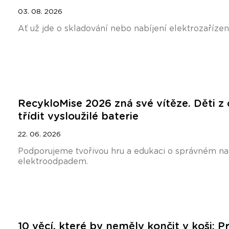
03. 08. 2026
Ať už jde o skladování nebo nabíjení elektrozařízení
RecykloMise 2026 zná své vítěze. Děti z 
třídit vysloužilé baterie
22. 06. 2026
Podporujeme tvořivou hru a edukaci o správném nak
elektroodpadem.
10 věcí, které by neměly končit v koši: Pr