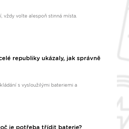
, vždy volte alespoň stinná místa.
celé republiky ukázaly, jak správně
ládání s vysloužilými bateriemi a
oč je potřeba třídit baterie?