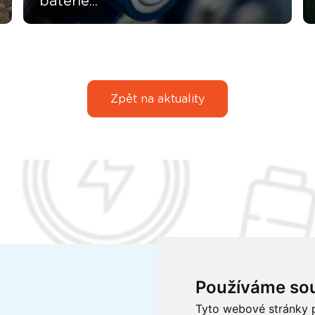
baterie...
Zpět na aktuality
Používáme so
Tyto webové stránky p