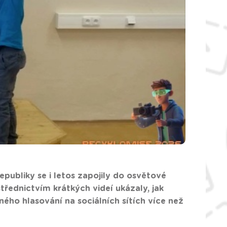
epubliky se i letos zapojily do osvětové
řednictvím krátkých videí ukázaly, jak
ného hlasování na sociálních sítích více než