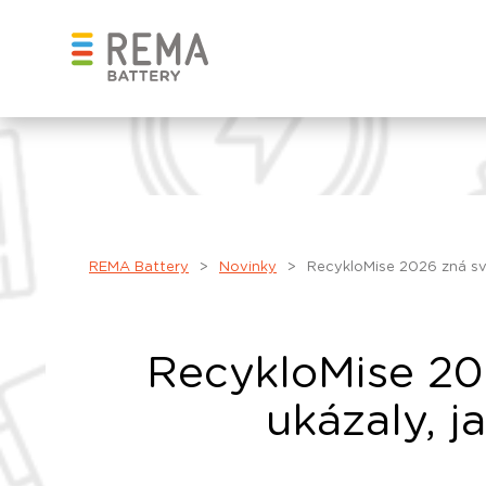
REMA Battery
>
Novinky
>
RecykloMise 2026 zná své
RecykloMise 202
ukázaly, j