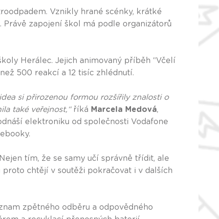
troodpadem. Vznikly hrané scénky, krátké
m. Právě zapojení škol má podle organizátorů
školy Herálec. Jejich animovaný příběh “Včelí
ež 500 reakcí a 12 tisíc zhlédnutí.
ea si přirozenou formou rozšířily znalosti o
ila také veřejnost,“
říká
Marcela Medová
,
 odnáší elektroniku od společnosti Vodafone
tebooky.
ejen tím, že se samy učí správně třídit, ale
 proto chtějí v soutěži pokračovat i v dalších
e význam zpětného odběru a odpovědného