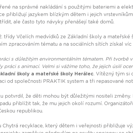
řené na správné nakládání s použitými bateriemi a elek
ce přibližují jazykem blízkým dětem i jejich vrstevníků
třídit, ale často tyto návyky přenášejí také domů.
2. třídy Včelích medvídků ze Základní školy a mateřské 
ím zpracováním tématu a na sociálních sítích získal víc n
ráci s důležitým environmentálním tématem. Při tvorbě vid
 práci s animací. Velmi si vážíme toho, že jejich úsilí ocen
kladní školy a mateřské školy Herálec
. Vítězný tým si
aci od společnosti PRAKTIK system a tři repasované no
potvrdil, že děti mohou být důležitými nositeli změny. N
du přiblížit tak, že mu jejich okolí rozumí. Organizátoři
 Českou republikou.
u Chytrá recyklace, který dětem i veřejnosti přibližuj