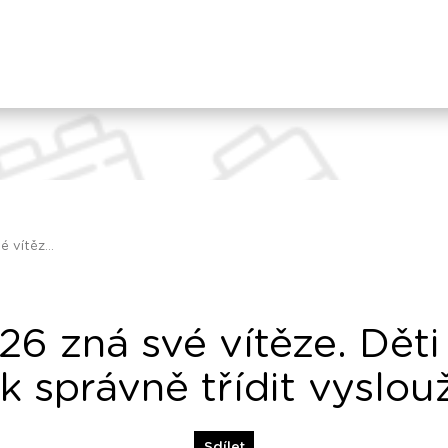
 vítěz...
6 zná své vítěze. Děti 
ak správně třídit vyslouž
Sdílet