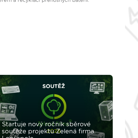
rem a recyklací přenosných baterií.
Startuje nový ročník sběrové
soutěže projektu Zelená firma.