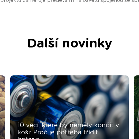
 projektu zaměřuje především na osvětu spojenou se sbě
Další novinky
10 věcí, které by neměly končit v
koši: Proč je potřeba třídit