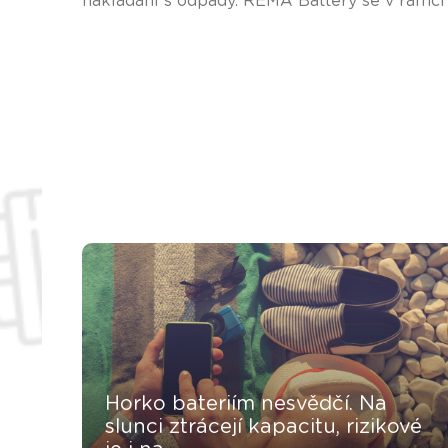
nakládání s odpady. REMA Battery se v rámci
Horko bateriím nesvědčí. Na
slunci ztrácejí kapacitu, rizikové