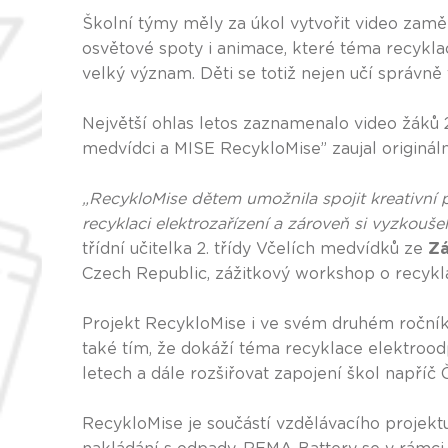
Školní týmy měly za úkol vytvořit video zamě
osvětové spoty i animace, které téma recykla
velký význam. Děti se totiž nejen učí správně 
Největší ohlas letos zaznamenalo video žáků 
medvídci a MISE RecykloMise” zaujal origináln
„RecykloMise dětem umožnila spojit kreativní p
recyklaci elektrozařízení a zároveň si vyzkoušely
třídní učitelka 2. třídy Včelích medvídků ze
Zá
Czech Republic, zážitkový workshop o recykl
Projekt RecykloMise i ve svém druhém ročníku 
také tím, že dokáží téma recyklace elektroodpa
letech a dále rozšiřovat zapojení škol napříč
RecykloMise je součástí vzdělávacího projekt