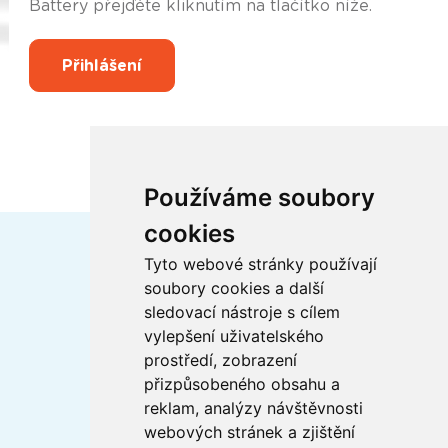
Battery přejďěte kliknutím na tlačítko níže.
Přihlášení
Používáme soubory
cookies
Tyto webové stránky používají
soubory cookies a další
sledovací nástroje s cílem
vylepšení uživatelského
Certifikáty ISO
prostředí, zobrazení
přizpůsobeného obsahu a
reklam, analýzy návštěvnosti
Buďme ve spojení
webových stránek a zjištění