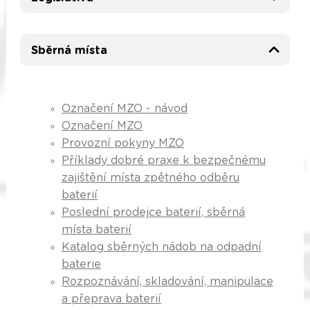
Sběrná místa
Označení MZO - návod
Označení MZO
Provozní pokyny MZO
Příklady dobré praxe k bezpečnému
zajištění místa zpětného odběru
baterií
Poslední prodejce baterií, sběrná
místa baterií
Katalog sběrných nádob na odpadní
baterie
Rozpoznávání, skladování, manipulace
a přeprava baterií