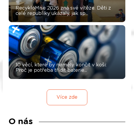
RecykloMise 2026 zná své vítěze. Děti z
celé republiky ukázaly, jak sp...
10 věcí, které by neměly končit v koši:
Proč je potřeba třídit baterie...
Více zde
O nás