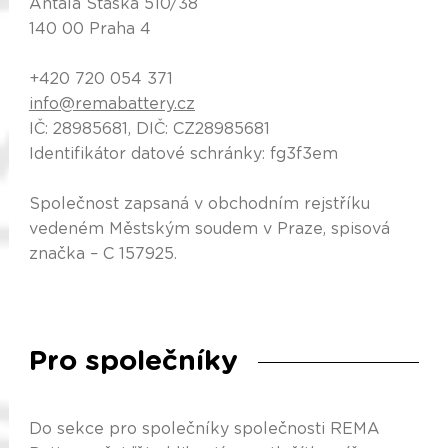
Antala Staška 510/38
140 00 Praha 4
+420 720 054 371
info@remabattery.cz
IČ: 28985681, DIČ: CZ28985681
Identifikátor datové schránky: fg3f3em
Společnost zapsaná v obchodním rejstříku
vedeném Městským soudem v Praze, spisová
značka – C 157925.
Pro společníky
Do sekce pro společníky společnosti REMA