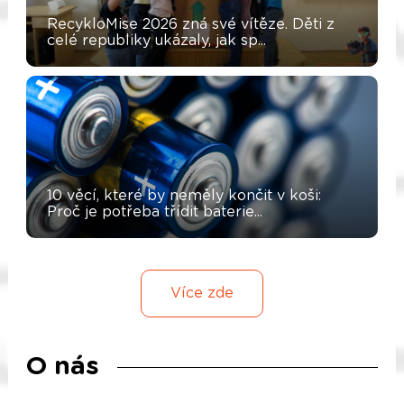
RecykloMise 2026 zná své vítěze. Děti z
celé republiky ukázaly, jak sp...
10 věcí, které by neměly končit v koši:
Proč je potřeba třídit baterie...
Více zde
O nás