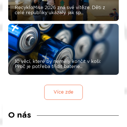
RecykloMise 2026 zná své vítěze. Děti z
celé republiky ukázaly, jak sp...
10 věcí, které by neměly končit v koši:
Proč je potřeba třídit baterie...
Více zde
O nás