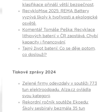
klasifikace přináší větší bezpečnost
.
RecykloMise 2025: REMA Battery
vyzývá školy k tvořivosti a ekologické
osvětě.
Komentář Tomáše Peška: Recyklace
lithiových baterií v ČR zaostává. Chybí
kapacity i financování
.
Tajný život baterií: Co se děje potom,
co doslouží?
Tiskové zprávy 2024
Zelené firmy odevzdaly v soutěži 773
tun elektroodpadu. Alza.cz ovládla
svou kategorii
.
Rekordní ročník soutěže Ekoedu:
Školy sesbíraly bezmála 35 tun