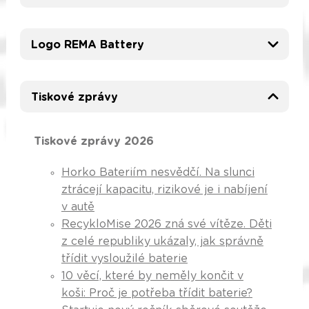
Logo REMA Battery
Tiskové zprávy
Tiskové zprávy 2026
Horko Bateriím nesvědčí. Na slunci
ztrácejí kapacitu, rizikové je i nabíjení
v autě
RecykloMise 2026 zná své vítěze. Děti
z celé republiky ukázaly, jak správně
třídit vysloužilé baterie
10 věcí, které by neměly končit v
koši: Proč je potřeba třídit baterie?