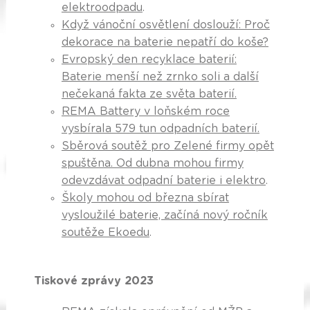
elektroodpadu
.
Když vánoční osvětlení doslouží: Proč
dekorace na baterie nepatří do koše?
Evropský den recyklace baterií:
Baterie menší než zrnko soli a další
nečekaná fakta ze světa baterií.
REMA Battery v loňském roce
vysbírala 579 tun odpadních baterií.
Sběrová soutěž pro Zelené firmy opět
spuštěna. Od dubna mohou firmy
odevzdávat odpadní baterie i elektro
.
Školy mohou od března sbírat
vysloužilé baterie, začíná nový ročník
soutěže Ekoedu
.
Tiskové zprávy 2023