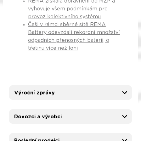
REMA získala oprávnění od MŽP a
vyhovuje všem podmínkám pro
provoz kolektivního systému
Češi v rámci sběrné sítě REMA
Battery odevzdali rekordní množství
odpadních přenosných baterií, o
třetinu více než loni
Výroční zprávy
Dovozci a výrobci
Poslední prodejci