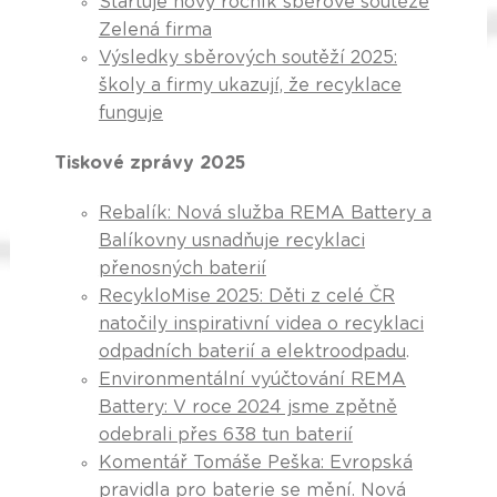
Startuje nový ročník sběrové soutěže
Zelená firma
Výsledky sběrových soutěží 2025:
školy a firmy ukazují, že recyklace
funguje
Tiskové zprávy 2025
Rebalík: Nová služba REMA Battery a
Balíkovny usnadňuje recyklaci
přenosných baterií
RecykloMise 2025: Děti z celé ČR
natočily inspirativní videa o recyklaci
odpadních baterií a elektroodpadu
.
Environmentální vyúčtování REMA
Battery: V roce 2024 jsme zpětně
odebrali přes 638 tun baterií
Komentář Tomáše Peška: Evropská
pravidla pro baterie se mění. Nová