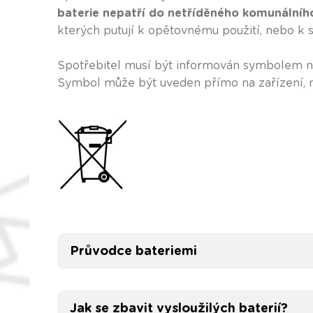
baterie nepatří do netříděného komunální
kterých putují k opětovnému použití, nebo k 
Spotřebitel musí být informován symbolem ní
Symbol může být uveden přímo na zařízení, na
Průvodce bateriemi
Jak se zbavit vysloužilých baterií?