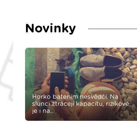
Novinky
Horko bateriím nesvědčí. Na
slunci ztrácejí kapacitu, rizikové
je i na...