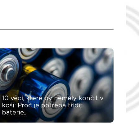
10 věcí, které by neměly končit v
koši: Proč je potřeba třídit
baterie...